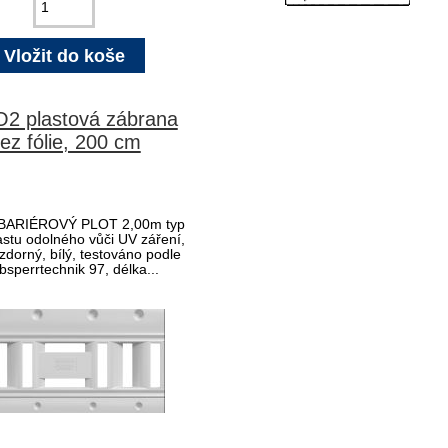
2 plastová zábrana
ez fólie, 200 cm
BARIÉROVÝ PLOT 2,00m typ
astu odolného vůči UV záření,
zdorný, bílý, testováno podle
bsperrtechnik 97, délka...