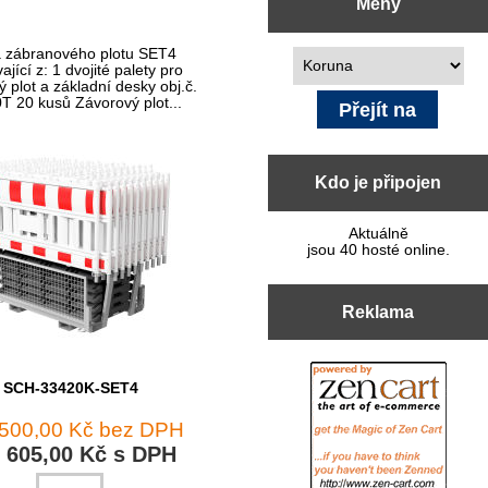
Měny
 zábranového plotu SET4
Prosím vyberte ...
ající z: 1 dvojité palety pro
 plot a základní desky obj.č.
T 20 kusů Závorový plot...
Kdo je připojen
Aktuálně
jsou 40 hosté online.
Reklama
SCH-33420K-SET4
 500,00 Kč bez DPH
 605,00 Kč s DPH