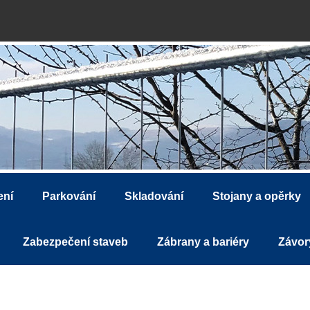
ení
Parkování
Skladování
Stojany a opěrky
Zabezpečení staveb
Zábrany a bariéry
Závor