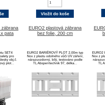
x zábrana
EURO2 plastová zábrana
EURO
1x pata
bez folie, 200 cm
b
otu SET4
EURO2 BARIÉROVÝ PLOT 2,00m typ
EURO2 
 palety pro
Nox z plastu odolného vůči UV záření,
Nox z pl
desky obj.č.
nárazuvzdorný, bílý, testováno podle
nárazuv
vý plot...
TL Absperrtechnik 97, délka...
TL A