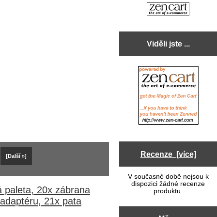
Viděli jste ...
Recenze [více]
[Další »]
V současné době nejsou k
dispozici žádné recenze
á paleta, 20x zábrana
produktu.
adaptéru, 21x pata