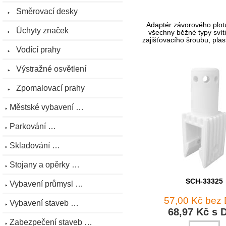
Směrovací desky
Adaptér závorového plot
Úchyty značek
všechny běžné typy svíti
zajišťovacího šroubu, pla
Vodící prahy
Výstražné osvětlení
Zpomalovací prahy
Městské vybavení …
Parkování …
Skladování …
Stojany a opěrky …
SCH-33325
Vybavení průmysl …
57,00 Kč bez
Vybavení staveb …
68,97 Kč s 
Zabezpečení staveb …