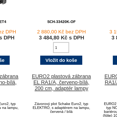
ET4
SCH-33420K-OF
bez DPH
2 880,00 Kč bez DPH
3 
 s DPH
3 484,80 Kč s DPH
3 
zábrana
EURO2 plastová zábrana
EURO
o-bílá,
EL RA1/A, červeno-bílá,
RA1/A
200 cm, adaptér lampy
Euro2, typ
Závorový plot Schake Euro2, typ
EURO2 
u na lampu,
ELEKTRO, s adaptérem na lampu,
typ NO
á
červená / bílá
bariéro
(fólie) 1