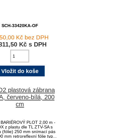
SCH-33420KA-OF
150,00 Kč bez DPH
811,50 Kč s DPH
2 plastová zábrana
, červeno-bílá, 200
cm
BARIÉROVÝ PLOT 2,00 m -
X z plastu dle TL ZTV-SA s
u (fólie) 250 mm snímací pás
00 mm retroreflexní fólie typ...