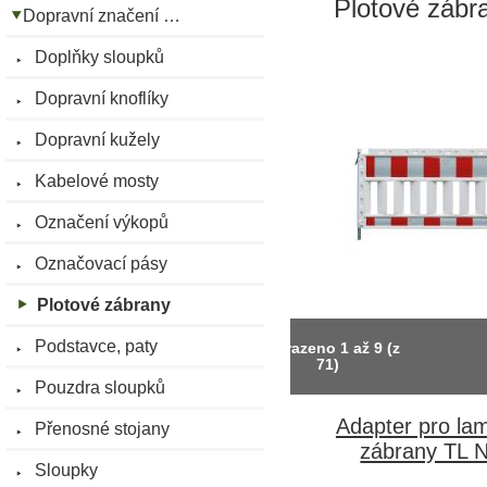
Plotové zábr
Dopravní značení …
Doplňky sloupků
Dopravní knoflíky
Dopravní kužely
Kabelové mosty
Označení výkopů
Označovací pásy
Plotové zábrany
Podstavce, paty
Zobrazeno
1
až
9
(z
71
)
Pouzdra sloupků
Adapter pro la
Přenosné stojany
zábrany TL 
Sloupky