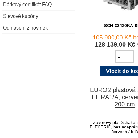
Dárkový certifikát FAQ
Slevové kupóny
SCH-33420KA-S
Odhlášení z novinek
105 900,00 Kč 
128 139,00 Kč
EURO2 plastová 
EL RA1/A, červen
200 cm
Závorový plot Schake 
ELECTRIC, bez adaptér
červená / bíl