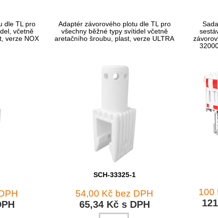
u dle TL pro
Adaptér závorového plotu dle TL pro
Sada
del, včetně
všechny běžné typy svítidel včetně
sestáv
st, verze NOX
aretačního šroubu, plast, verze ULTRA
závorový
32000
SCH-33325-1
100
 DPH
54,00 Kč bez DPH
121
DPH
65,34 Kč s DPH