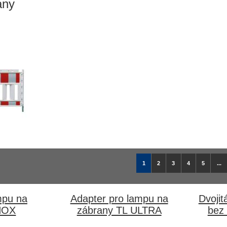
any
1
2
3
4
5
...
mpu na
Adapter pro lampu na
Dvojit
NOX
zábrany TL ULTRA
bez 