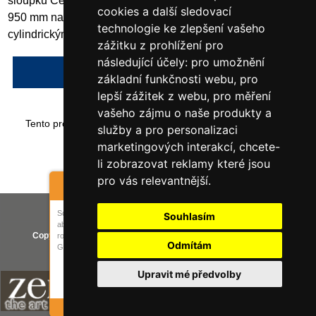
sloupku Celková šířka: světlá šířka + cca 180 mm výška: cca
cookies a další sledovací
950 mm nad zemí, světlá šířka: 4000 mm, s profilovým
technologie ke zlepšení vašeho
cylindrickým zámkem
zážitku z prohlížení pro
následující účely:
pro umožnění
Napsat recenzi
základní funkčnosti webu
,
pro
lepší zážitek z webu
,
pro měření
vašeho zájmu o naše produkty a
Tento produkt byl přidán do našeho katalogu dne sobota 31
služby a pro personalizaci
srpna, 2024.
marketingových interakcí
,
chcete-
li zobrazovat reklamy které jsou
pro vás relevantnější
.
Cookie Control
Vaše IP adresa je: 216.73.217.24
Soubory cookie používáme k tomu,
Souhlasím
abychom vás při příští návštěvě
Copyright © 2026
SCHAKE-SHOP.cz
. Provozováno na
Zen Cart
rozpoznali. Dále používáme službu
Odmítám
Google Analytics.
Aktualizovat nastavení Cookies
Cookies jsou
Upravit mé předvolby
zapnuté
about this tool
číst dále