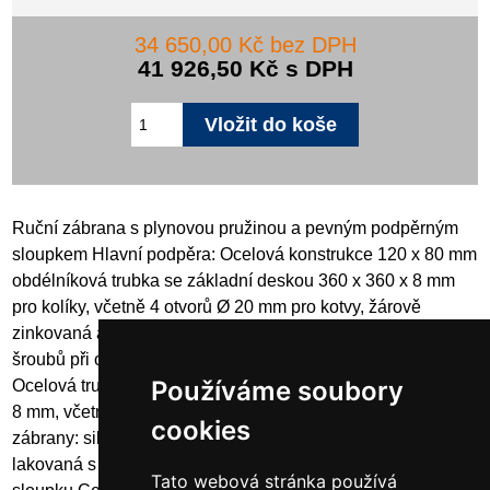
34 650,00 Kč bez DPH
41 926,50 Kč s DPH
Ruční zábrana s plynovou pružinou a pevným podpěrným
sloupkem Hlavní podpěra: Ocelová konstrukce 120 x 80 mm
obdélníková trubka se základní deskou 360 x 360 x 8 mm
pro kolíky, včetně 4 otvorů Ø 20 mm pro kotvy, žárově
zinkovaná a červená práškově lakovaná, aretace pomocí
šroubů při otevřené a zavřené závorě Opěrný sloupek:
Používáme soubory
Ocelová trubka 70 x 70 mm se základní deskou 220 x 220 x
8 mm, včetně 4 otvorů Ø 20 mm pro výložník kotevní
cookies
zábrany: silnostěnný Ø 80 mm hliníková trubka, práškově
lakovaná s červenými reflexními proužky Uzávěr na nosném
Tato webová stránka používá