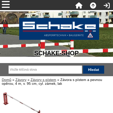
SCHAKE-SHOP
Domů
»
Závory
»
Závory s pístem
» Závora s pístem a pevnou
opěrou, 4 m, v. 95 cm, cyl. zámek, lak