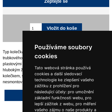
Zeptejte se
Používáme soubory
Typ kolečka Polský, nesmontovaný, vyrobený z pevného
cookies
trubkového rámu z 33,7 x 1,0 mm, s naklápěcím držákem a
plastovými rukojeťmi, se 3 možnostmi nastavení koleček, s
Tato webová stránka používá
hlubokým žlabem 90 litrů s tloušťkou plechu 1,25 mm, s PU
cookies a další sledovací
kolečkem, s podpěrou žlabu , lakováno RAL 8017,
technologie ke zlepšení vašeho
nesmontované
zážitku z prohlížení pro
následující účely:
pro umožnění
Napsat recenzi
základní funkčnosti webu
,
pro
lepší zážitek z webu
,
pro měření
vašeho zájmu o naše produkty a