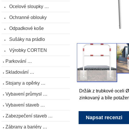
Ocelové sloupky …
Ochranné oblouky
Odpadkové koše
Sušáky na prádlo
Výrobky CORTEN
Parkování …
Skladování …
Stojany a opěrky …
Držák z trubkové oceli 
Vybavení průmysl …
zinkovaný a bíle potaže
Vybavení staveb …
Zabezpečení staveb …
Napsat recenzi
Zábrany a bariéry …