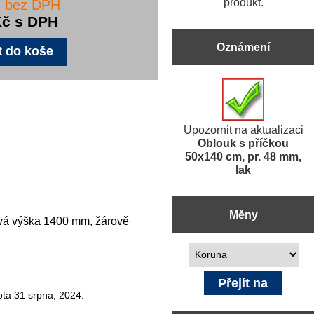
produkt.
č bez DPH
Kč s DPH
Oznámení
Upozornit na aktualizaci
Oblouk s příčkou
50x140 cm, pr. 48 mm,
lak
Měny
ová výška 1400 mm, žárově
Prosím vyberte ...
ota 31 srpna, 2024.