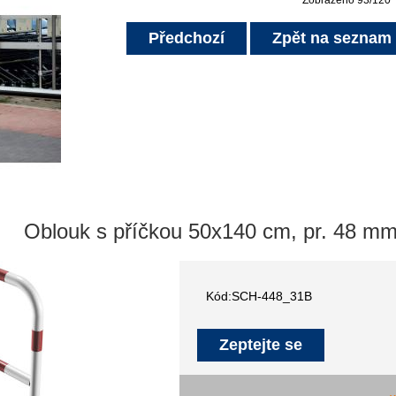
Předchozí
Zpět na seznam
Oblouk s příčkou 50x140 cm, pr. 48 mm
Kód:SCH-448_31B
Zeptejte se