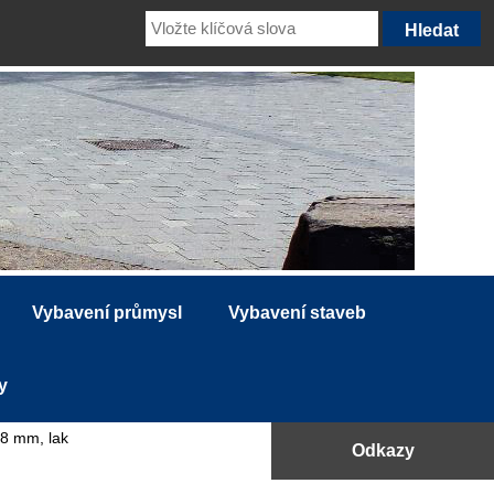
Vybavení průmysl
Vybavení staveb
y
48 mm, lak
Odkazy