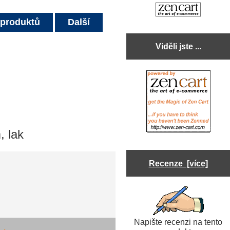
 produktů
Další
Viděli jste ...
, lak
Recenze [více]
Napište recenzi na tento