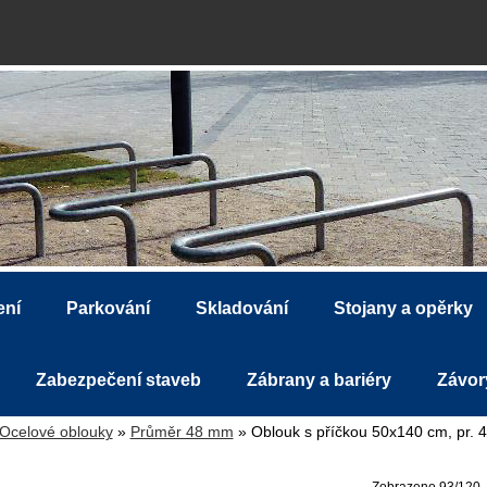
ení
Parkování
Skladování
Stojany a opěrky
Zabezpečení staveb
Zábrany a bariéry
Závor
Ocelové oblouky
»
Průměr 48 mm
» Oblouk s příčkou 50x140 cm, pr. 
Zobrazeno 93/120