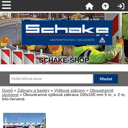
SCHAKE-SHOP
Domů
»
Zábrany a bariéry
»
Výškové zábrany
»
Oboustranně
ukotvené
» Oboustranná výšková zábrana 100x100 mm 5 m, v. 2 m,
bílo-červená