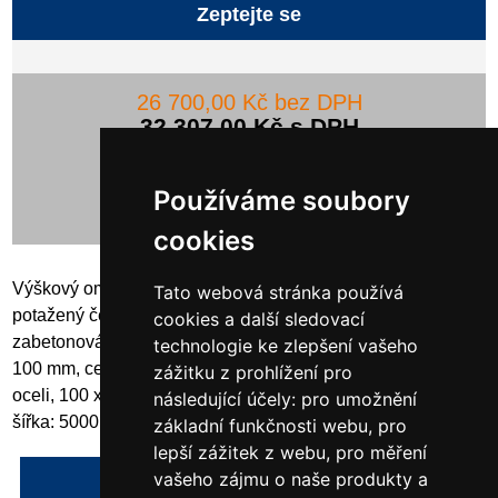
Zeptejte se
26 700,00 Kč bez DPH
32 307,00 Kč s DPH
Používáme soubory
cookies
Výškový omezovač 100x100mm žárově zinkovaný a bíle
Tato webová stránka používá
potažený červenými reflexními světelnými pásy, pevný, k
cookies a další sledovací
zabetonování 2 čtvercové sloupky z trubkové oceli 100 x
technologie ke zlepšení vašeho
100 mm, celková výška: cca 3000 mm 1 příčka z trubkové
zážitku z prohlížení pro
oceli, 100 x 100 mm, světlá výška cca 2300 mm, celková
následující účely:
pro umožnění
šířka: 5000 mm, pro zabetonování
základní funkčnosti webu
,
pro
lepší zážitek z webu
,
pro měření
vašeho zájmu o naše produkty a
Napsat recenzi