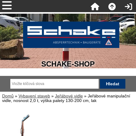
SCHAKE-SHOP
Domů
»
Vybavení staveb
»
Jeřábové vidle
» Jeřábové manipulační
vidle, nosnost 2,0 t, výška palety 130-200 cm, lak