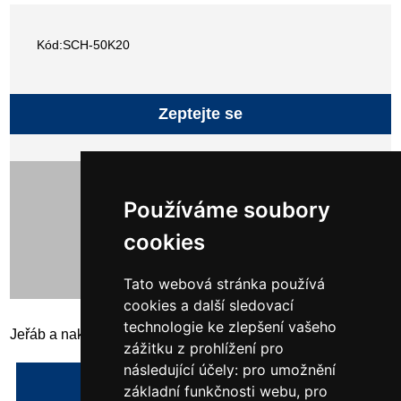
Kód:SCH-50K20
Zeptejte se
32 100,00 Kč bez DPH
38 841,00 Kč s DPH
Používáme soubory
cookies
Tato webová stránka používá
cookies a další sledovací
technologie ke zlepšení vašeho
Jeřáb a nakládací vidlice, model 2000, lakované
zážitku z prohlížení pro
následující účely:
pro umožnění
Napsat recenzi
základní funkčnosti webu
,
pro